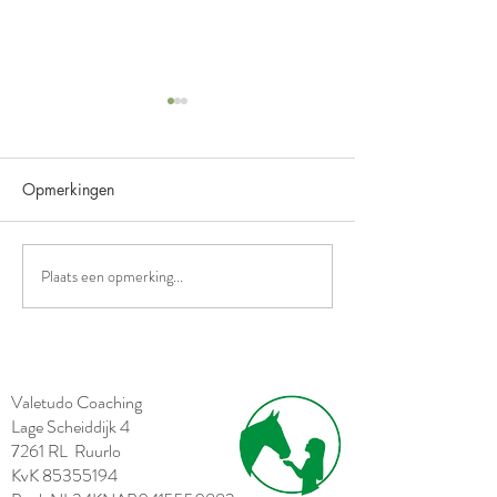
Opmerkingen
Beschermjassen
Plaats een opmerking...
Geslaagd voor Equine
Assisted Kindercoach
Valetudo Coaching
Lage Scheiddijk 4
7261 RL Ruurlo
KvK
85355194