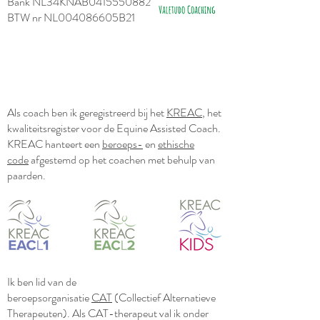
Bank NL34KNAB0415550882
BTW nr NL004086605B21
Als coach ben ik geregistreerd bij het
KREAC
, het
kwaliteitsregister voor de Equine Assisted Coach.
KREAC hanteert een
beroeps-
en
ethische
code
afgestemd op het coachen met behulp van
paarden.
Ik ben lid van de
beroepsorganisatie
CAT
(Collectief Alternatieve
Therapeuten). Als CAT-therapeut val ik onder