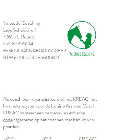
Valetudo Coaching
Lage Scheiddijk 4
7261 RL Ruurlo
KvK
85355194
Bank NL34KNAB0415550882
BTW nr NL004086605B21
Als coach ben ik geregistreerd bij het
KREAC
, het
kwaliteitsregister voor de Equine Assisted Coach.
KREAC hanteert een
beroeps-
en
ethische
code
afgestemd op het coachen met behulp van
paarden.