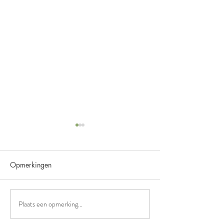
Opmerkingen
Beschermjassen
Plaats een opmerking...
Geslaagd voor Equine
Assisted Kindercoach