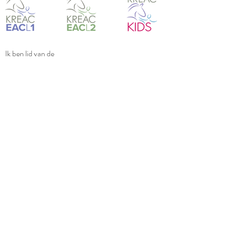
Ik ben lid van de
beroepsorganisatie
CAT
(Collectief Alternatieve
Therapeuten). Als CAT-therapeut val ik onder
het Wkkgz-klachtrecht bij de Geschilleninstantie
Alternatieve Therapeuten (GAT). GAT is een
rijks erkende en volledig onafhankelijke Wkkgz
geschillencommissie. Voor meer informatie over
mijn klachtenregeling zie:
https://gatgeschillen.nl/
Ik werk als CAT-therapeut volgens de richtlijnen
van de
GAT-beroepscode
.