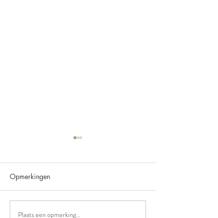
Opmerkingen
Beschermjassen
Plaats een opmerking...
Geslaagd voor Equine