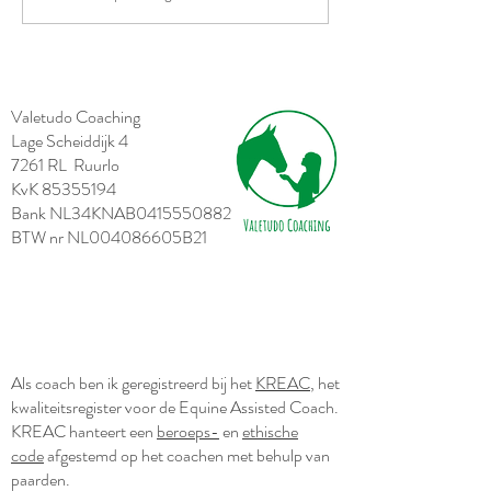
Assisted Kindercoach
Valetudo Coaching
Lage Scheiddijk 4
7261 RL Ruurlo
KvK
85355194
Bank NL34KNAB0415550882
BTW nr NL004086605B21
Als coach ben ik geregistreerd bij het
KREAC
, het
kwaliteitsregister voor de Equine Assisted Coach.
KREAC hanteert een
beroeps-
en
ethische
code
afgestemd op het coachen met behulp van
paarden.